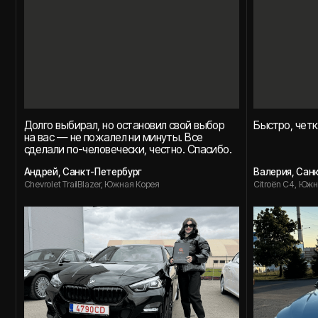
Отличное впечатление от начала
Все супер, я остался
и до конца. Четкое общение, понятные
помогли выбрать лу
условия и быстрый результат. Очень рада,
из Кореи, а после п
что выбрала именно вас.
сроки.
Екатерина, Санкт-Петербург
Сергей, Санкт-Петерб
BMW 2 Series, Германия
BMW 3 Series, Южная Кор
Нам 