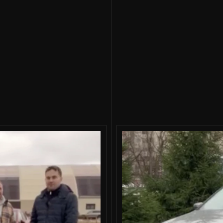
BMW 6 GT 2021, Южная Корея, доставили за 8
недель
Машина как новая! Огромное с