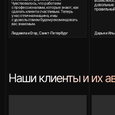
Долго выбирал, но остановил свой выбор
Быстро, четко, без 
на вас — не пожалел ни минуты. Все
сделали по-человечески, честно. Спасибо.
Андрей, Санкт-Петербург
Валерия, Санкт-Петер
Chevrolet TrailBlazer, Южная Корея
Citroën C4, Южная Корея