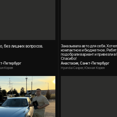
 доволен. Ребята
Очень довольны, спасибо! Однозначно
чший вариант
будем брать следующее авто через вашу
ривезли в обещанные
команду!
ург
Татьяна и Даниил, Санкт-Петербург
ея
Audi A6, Южная Корея
доверяют в интернете