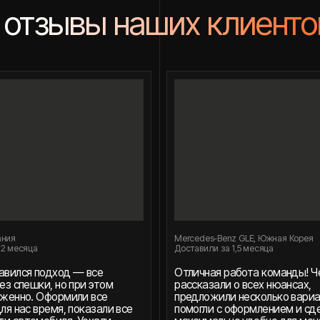
Mercedes-Benz GLE, Южная Корея
Доставили за 1,5 месяца
подход — все
Отличная работа команды! Четко
ки, но при этом
рассказали о всех нюансах,
 Оформили все
предложили несколько вариантов,
время, показали все
помогли с оформлением и сделали это
обиля. Уехали
максимально удобно для меня. Очень
нные, что сделали
приятно работать с людьми, которые
ценят время клиента.
-Петербург
Манук, Москва
омобили