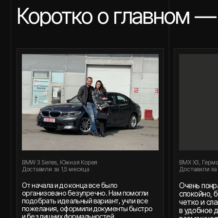
BMW 3 Series, Южная Корея
BMX X3, Германия
Доставили за 1,5 месяца
Доставили за 2 месяца
От начала и до конца все было
Очень понравился 
организовано безупречно. Нам помогли
спокойно, без спеш
подобрать идеальный вариант, учли все
четко и слаженно.
пожелания, оформили документы быстро
в удобное для нас 
и без лишних формальностей.
возможности автом
Чувствовалось, что работаем
довольные и увере
с профессионалами, которые знают, как
правильный выбор.
сделать клиента счастливым. Теперь
у нас отличная машина, и мы
с удовольствием будем рекомендовать
вас знакомым.
Людмила и Егор, Санкт-Петербург
Дарья и Илья, Санкт
Наши клиенты и их авт