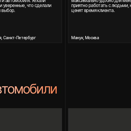
лишних вопросов.
Заказывала авто для себя. Хотела что-то
компактное и бюджетное. Ребята быстро
подобрали вариант и привезли в Питер.
Спасибо!
бург
Анастасия, Санкт-Петербург
Hyundai Casper, Южная Корея