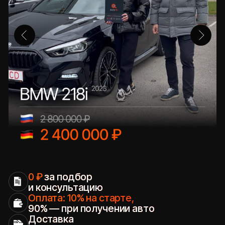
Оставить заявку на бесплатный подбор
5.0
5.0
Яндекс.Карты
Google Maps
5.0
5.0
2ГИС
Отзовик
Привезённые
автомобили
под ключ