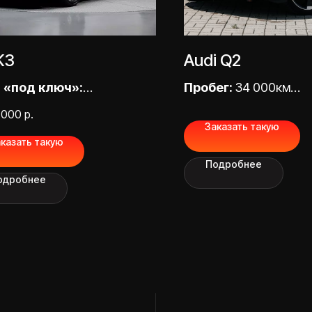
K3
Audi Q2
 «под ключ»:
Пробег:
34 000км
000,00 ₽
Цена «под ключ»:
3
 000
р.
Заказать такую
000,00 ₽
казать такую
Подробнее
НАВИГАЦИЯ
одробнее
Главная
О компании
Привезенные авто
Услуги
Этапы доставки
Отзывы
Блог
FAQ
Контакты