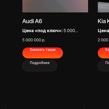
Audi A6
Kia 
Цена «под ключ»:
5 000
Цена
000,00 ₽
2000
5 000 000
р.
2 000
Заказать такую
За
Есть вопрос или хотите
Подробнее
П
получить подбор?
Оставить заявку