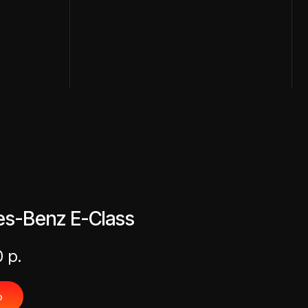
s-Benz E-Class
0
р.
ю