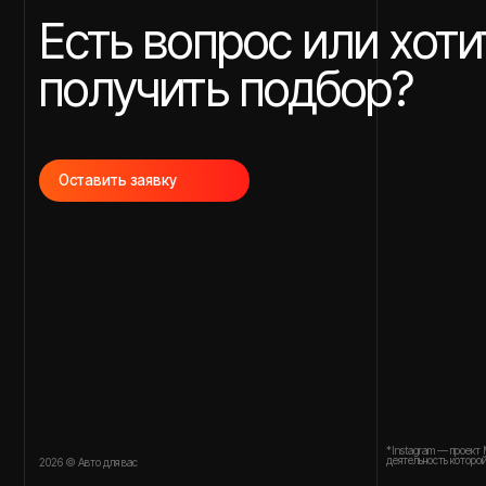
*Instagram — проект Meta Platforms
деятельность которой в России з
2026 © Авто для вас