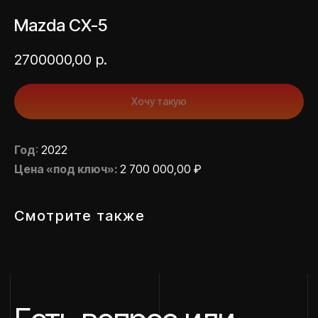
подбор?
Mazda CX-5
2700000,00
р.
Оставить заявку
Хочу такую
НАВИГАЦИЯ
СВЯЖИТЕСЬ С НАМИ
Главная
Год
:
2022
О компании
Привезенные авто
Цена «под ключ»:
2 700 000,00 ₽
МЫ В СОЦИАЛЬНЫХ СЕТЯХ
Услуги
Этапы доставки
Отзывы
Смотрите также
Блог
FAQ
Контакты