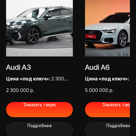
Оставить заявку
НАВИГАЦИЯ
СВЯЖИТЕСЬ С НАМИ
Главная
О компании
Привезенные авто
МЫ В СОЦИАЛЬНЫХ СЕТЯХ
Услуги
Audi A3
Audi A6
Этапы доставки
Отзывы
Цена «под ключ»:
2 300
Цена «под ключ»:
5 
Блог
000,00 ₽
000,00 ₽
FAQ
2 300 000
р.
5 000 000
р.
Контакты
Заказать такую
Заказать такую
Подробнее
Подробнее
Пользовательское соглашение
Политика конфиденциальности