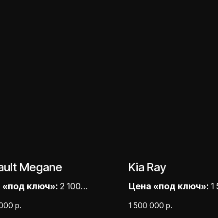
ault Megane
Kia Ray
 «под ключ»:
2 100
Цена «под ключ»:
1 
00 ₽
000,00 ₽
 000
р.
1 500 000
р.