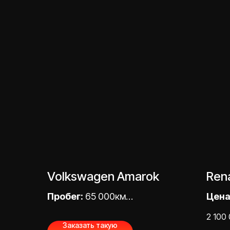
Volkswagen Amarok
Ren
Пробег:
65 000км
Цена
Цена «под ключ»:
5 800
000,
2 100
Заказать такую
000,00 ₽