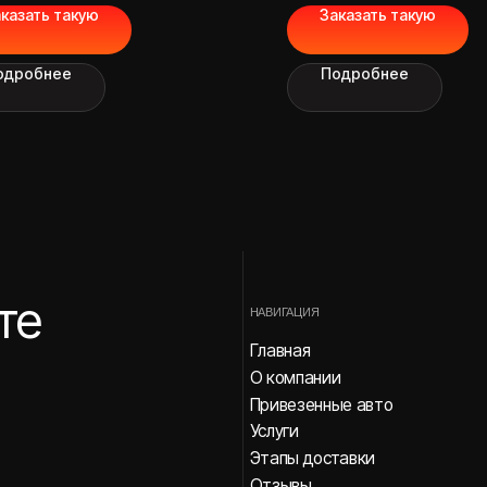
казать такую
Заказать такую
НАВИГАЦИЯ
Главная
одробнее
Подробнее
О компании
Привезенные авто
Услуги
Этапы доставки
Отзывы
Блог
FAQ
Контакты
Пользовательское соглашение
Политика конфиденциальности
Согласие посетителя сайта
 Inc.,
на⦁обработку персональных данных
апрещена