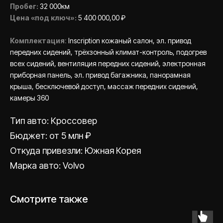
Пробег:
32 000км
Цена «под ключ»:
5 400 000,00 ₽
Комплектация
:
Inscription кожаный салон, эл. привод
передних сидений, трёхзонный климат-контроль, подогрев
всех сидений, вентиляция передних сидений, электронная
приборная панель, эл. привод багажника, панорамная
крыша, бесключевой доступ, массаж передних сидений,
камеры 360
Есть вопрос или
Тип авто: Кроссовер
хотите получить
Бюджет: от 5 млн ₽
подбор?
Откуда привезли: Южная Корея
Марка авто: Volvo
Оставить заявку
Смотрите также