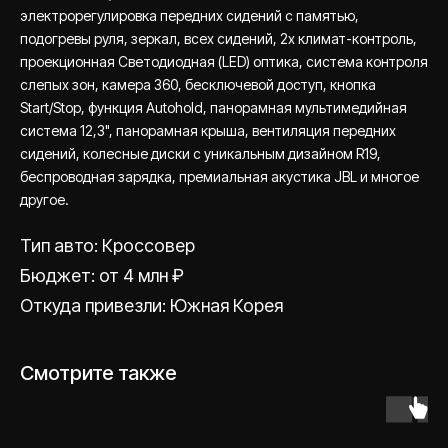
электрорегулировка передних сидений с памятью,
подогревы руля, зеркал, всех сидений, 2х климат-контроль,
проекционная Светодиодная (LЕD) оптика, система контроля
слепых зон, камера 360, бесключевой доступ, кнопка
Stаrt/Stор, функция Аutоhоld, панорамная мультимедийная
система 12,3", панорамная крыша, вентиляция передних
сидений, колесные диски c уникальным дизайном R19,
беспроводная зарядка, премиальная акустика JBL и многое
другое.
Есть вопрос или
Тип авто: Кроссовер
хотите получить
Бюджет: от 4 млн ₽
подбор?
Откуда привезли: Южная Корея
Оставить заявку
Смотрите также