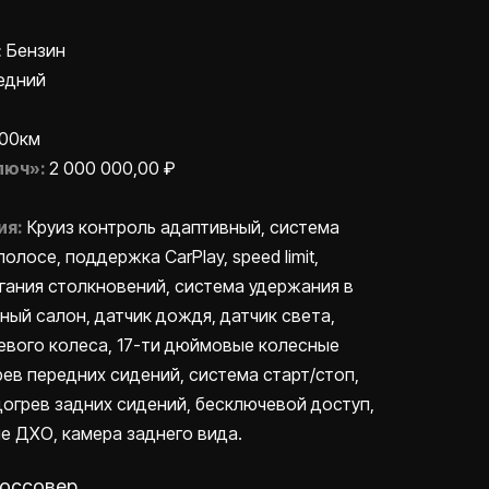
:
Бензин
едний
000км
люч»:
2 000 000,00 ₽
ия:
Круиз контроль адаптивный, система
олосе, поддержка CarPlay, speed limit,
гания столкновений, система удержания в
ный салон, датчик дождя, датчик света,
евого колеса, 17-ти дюймовые колесные
рев передних сидений, система старт/стоп,
одогрев задних сидений, бесключевой доступ,
 ДХО, камера заднего вида.
россовер