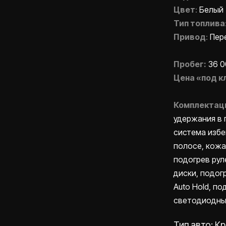
Цвет
:
Белый
Тип топлива
Привод
:
Пер
Пробег:
36 
Цена «под к
Комплектац
удержания в п
система избе
полосе, кожа
подогрев рул
диски, подог
Auto Hold, п
светодиодные
Тип авто: К