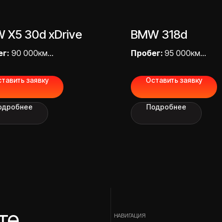
 X5 30d xDrive
BMW 318d
ег:
90 000км
Пробег:
95 000км
 «под ключ»:
5 600 000,00 ₽
Цена «под ключ»:
2 80
НАВИГАЦИЯ
тавить заявку
Оставить заявку
Главная
О компании
одробнее
Подробнее
Привезенные авто
Услуги
Этапы доставки
Отзывы
Блог
FAQ
Контакты