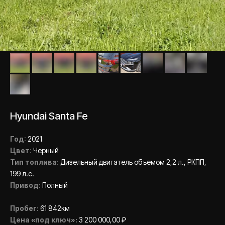
Hyundai Santa Fe
Год
:
2021
Цвет
:
Черный
Тип топлива
:
Дизельный двигатель объемом 2,2 л., РКПП,
199 л.с.
Привод
:
Полный
Пробег:
61 842км
Цена «под ключ»:
3 200 000,00 ₽