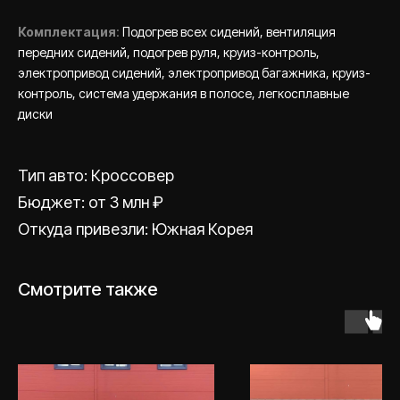
Комплектация
:
Подогрев всех сидений, вентиляция
передних сидений, подогрев руля, круиз-контроль,
электропривод сидений, электропривод багажника, круиз-
контроль, система удержания в полосе, легкосплавные
диски
Есть вопрос или
Тип авто: Кроссовер
хотите получить
Бюджет: от 3 млн ₽
подбор?
Откуда привезли: Южная Корея
Смотрите также
Оставить заявку
НАВИГАЦИЯ
СВЯЖИТЕСЬ С НАМИ
Главная